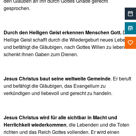
den Glauben an ihn durch Gottes Gnade gerecht
gesprochen.
date_range
store
Durch den Heiligen Geist erkennen Menschen Gott.
Der
Heilige Geist schafft durch die Wiedergeburt neues Leben
favorite_border
und befähigt die Gläubigen, nach Gottes Willen zu leben. Er
schenkt ihnen Gaben zum Dienen.
Jesus Christus baut seine weltweite Gemeinde
. Er beruft
und befähigt die Gläubigen, das Evangelium zu
verkündigen und liebevoll und gerecht zu handeln.
Jesus Christus wird für alle sichtbar in Macht und
Herrlichkeit wiederkommen
, die Lebenden und die Toten
richten und das Reich Gottes vollenden. Er wird einen