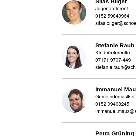
Silas Bilger
Jugendreferent
0152 59843964
silas.bilger@schoe
Stefanie Rauh
Kinderreferentin
07171 9707-449
stefanie.rauh@sch
Immanuel Mau
Gemeindemusiker
0152 09468245
immanuel.mauz@s
Petra Grüning