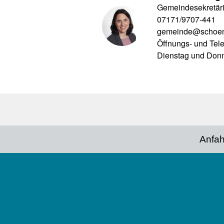
Gemeindesekretär
07171/9707-441
gemeinde@schoen
Öffnungs- und Tel
Dienstag und Donn
Social
Media
Footer
Anfah
menu