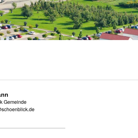
ann
ck Gemeinde
schoenblick.de