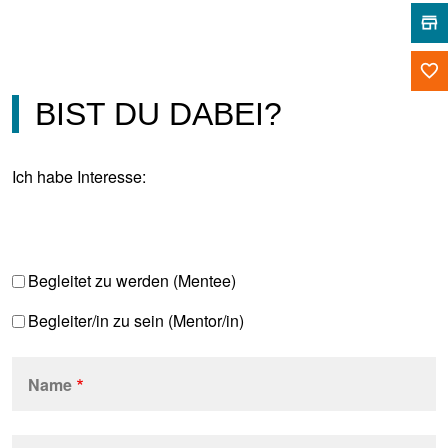
store
favorite_border
BIST DU DABEI?
Ich habe Interesse:
Begleitet zu werden (Mentee)
Begleiter/in zu sein (Mentor/in)
Name