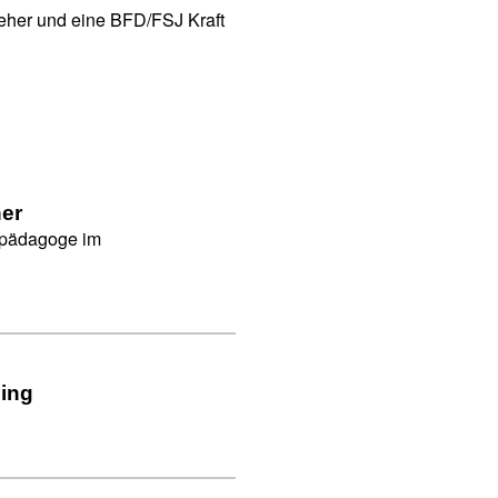
ieher und eine BFD/FSJ Kraft
er
tpädagoge im
ding