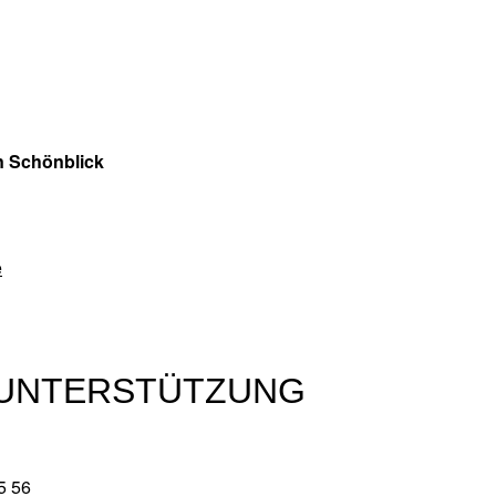
n Schönblick
e
E UNTERSTÜTZUNG
5 56